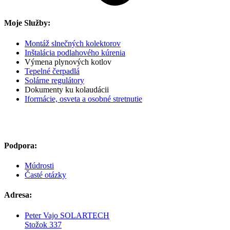
Moje Služby:
Montáž slnečných kolektorov
Inštalácia podlahového kúrenia
Výmena plynových kotlov
Tepelné čerpadlá
Solárne regulátory
Dokumenty ku kolaudácii
Iformácie, osveta a osobné stretnutie
IBAN Slovenská Sporiteľňa
SK28 0900 0000 0004 0215 9268
Podpora:
Múdrosti
Časté otázky
Adresa:
Peter Vajo SOLARTECH
Stožok 337