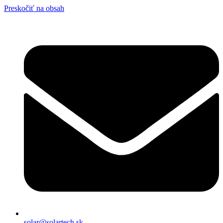
Preskočiť na obsah
solar@solartech.sk