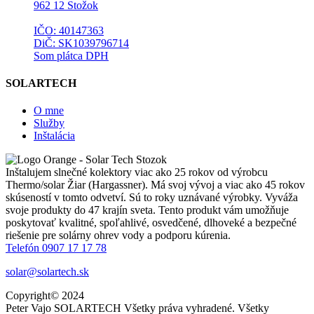
962 12 Stožok
IČO: 40147363
DiČ: SK1039796714
Som plátca DPH
SOLARTECH
O mne
Služby
Inštalácia
Inštalujem slnečné kolektory viac ako 25 rokov od výrobcu
Thermo/solar Žiar (Hargassner). Má svoj vývoj a viac ako 45 rokov
skúseností v tomto odvetví. Sú to roky uznávané výrobky. Vyváža
svoje produkty do 47 krajín sveta. Tento produkt vám umožňuje
poskytovať kvalitné, spoľahlivé, osvedčené, dlhoveké a bezpečné
riešenie pre solárny ohrev vody a podporu kúrenia.
Telefón 0907 17 17 78
solar@solartech.sk
Copyright© 2024
Peter Vajo SOLARTECH Všetky práva vyhradené. Všetky