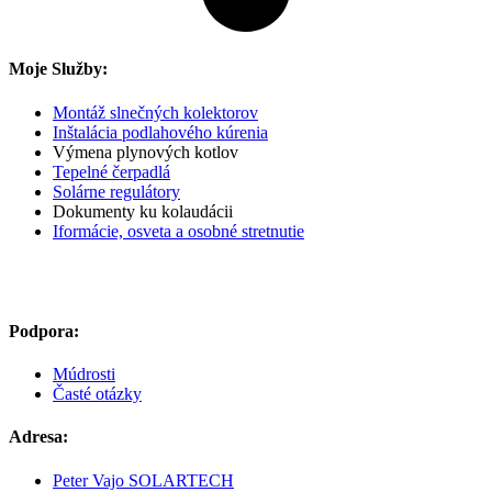
Moje Služby:
Montáž slnečných kolektorov
Inštalácia podlahového kúrenia
Výmena plynových kotlov
Tepelné čerpadlá
Solárne regulátory
Dokumenty ku kolaudácii
Iformácie, osveta a osobné stretnutie
IBAN Slovenská Sporiteľňa
SK28 0900 0000 0004 0215 9268
Podpora:
Múdrosti
Časté otázky
Adresa:
Peter Vajo SOLARTECH