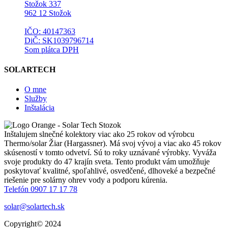
Stožok 337
962 12 Stožok
IČO: 40147363
DiČ: SK1039796714
Som plátca DPH
SOLARTECH
O mne
Služby
Inštalácia
Inštalujem slnečné kolektory viac ako 25 rokov od výrobcu
Thermo/solar Žiar (Hargassner). Má svoj vývoj a viac ako 45 rokov
skúseností v tomto odvetví. Sú to roky uznávané výrobky. Vyváža
svoje produkty do 47 krajín sveta. Tento produkt vám umožňuje
poskytovať kvalitné, spoľahlivé, osvedčené, dlhoveké a bezpečné
riešenie pre solárny ohrev vody a podporu kúrenia.
Telefón 0907 17 17 78
solar@solartech.sk
Copyright© 2024