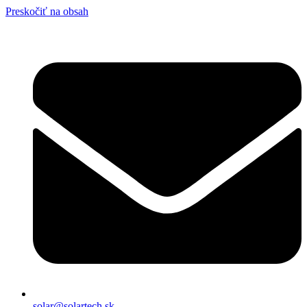
Preskočiť na obsah
solar@solartech.sk