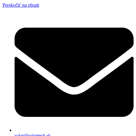
Preskočiť na obsah
solar@solartech.sk