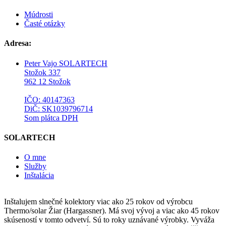
Múdrosti
Časté otázky
Adresa:
Peter Vajo SOLARTECH
Stožok 337
962 12 Stožok
IČO: 40147363
DiČ: SK1039796714
Som plátca DPH
SOLARTECH
O mne
Služby
Inštalácia
Inštalujem slnečné kolektory viac ako 25 rokov od výrobcu