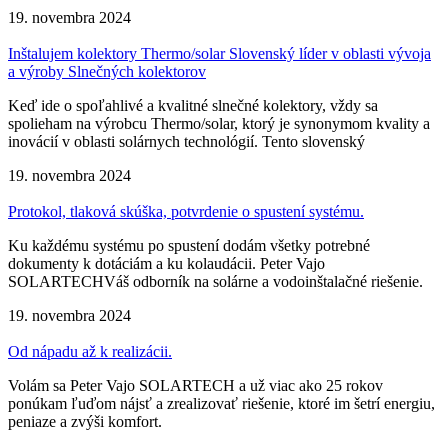
19. novembra 2024
Inštalujem kolektory Thermo/solar Slovenský líder v oblasti vývoja
a výroby Slnečných kolektorov
Keď ide o spoľahlivé a kvalitné slnečné kolektory, vždy sa
spolieham na výrobcu Thermo/solar, ktorý je synonymom kvality a
inovácií v oblasti solárnych technológií. Tento slovenský
19. novembra 2024
Protokol, tlaková skúška, potvrdenie o spustení systému.
Ku každému systému po spustení dodám všetky potrebné
dokumenty k dotáciám a ku kolaudácii. Peter Vajo
SOLARTECHVáš odborník na solárne a vodoinštalačné riešenie.
19. novembra 2024
Od nápadu až k realizácii.
Volám sa Peter Vajo SOLARTECH a už viac ako 25 rokov
ponúkam ľuďom nájsť a zrealizovať riešenie, ktoré im šetrí energiu,
peniaze a zvýši komfort.