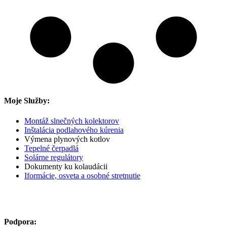
Moje Služby:
Montáž slnečných kolektorov
Inštalácia podlahového kúrenia
Výmena plynových kotlov
Tepelné čerpadlá
Solárne regulátory
Dokumenty ku kolaudácii
Iformácie, osveta a osobné stretnutie
IBAN Slovenská Sporiteľňa
SK28 0900 0000 0004 0215 9268
Podpora: