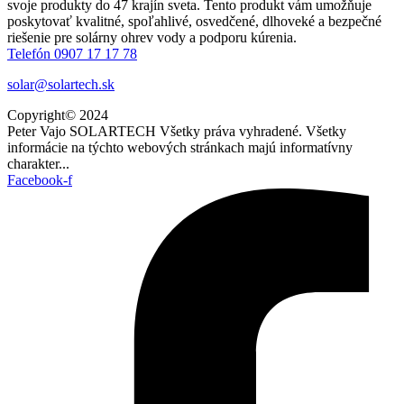
Thermo/solar Žiar (Hargassner). Má svoj vývoj a viac ako 45 rokov
skúseností v tomto odvetví. Sú to roky uznávané výrobky. Vyváža
svoje produkty do 47 krajín sveta. Tento produkt vám umožňuje
poskytovať kvalitné, spoľahlivé, osvedčené, dlhoveké a bezpečné
riešenie pre solárny ohrev vody a podporu kúrenia.
Telefón 0907 17 17 78
solar@solartech.sk
Copyright© 2024
Peter Vajo SOLARTECH Všetky práva vyhradené. Všetky
informácie na týchto webových stránkach majú informatívny
charakter...
Facebook-f